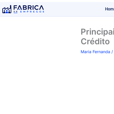
Ir
Hom
para
o
conteúdo
Principa
Crédito
Maria Fernanda