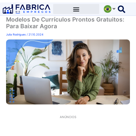
Ir
para
Modelos De Currículos Prontos Gratuitos:
o
Para Baixar Agora
conteúdo
Julia Rodrigues
/
21.10.2024
ANÚNCIOS