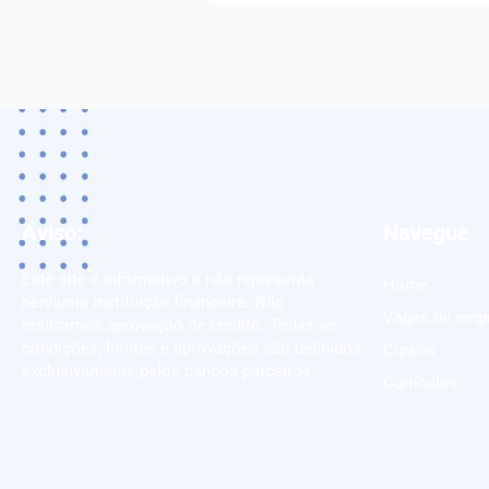
Aviso:
Navegue
Este site é informativo e não representa
Home
nenhuma instituição financeira. Não
Vagas de emp
realizamos aprovação de crédito. Todas as
condições, limites e aprovações são definidos
Cursos
exclusivamente pelos bancos parceiros.
Currículos