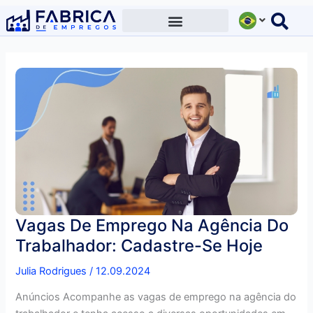
Ir
para
o
conteúdo
Vagas De Emprego Na Agência Do
Trabalhador: Cadastre-Se Hoje
Julia Rodrigues
/
12.09.2024
Anúncios Acompanhe as vagas de emprego na agência do