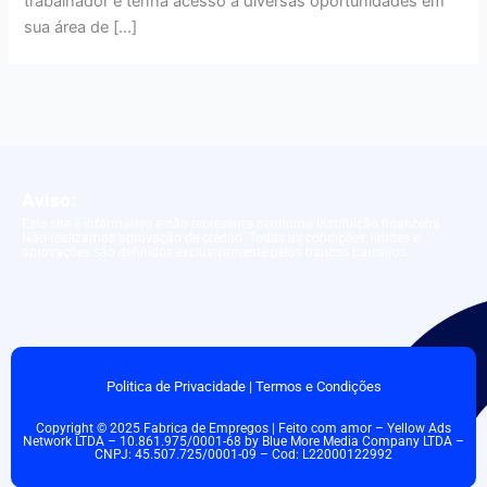
trabalhador e tenha acesso a diversas oportunidades em
sua área de […]
Aviso:
Este site é informativo e não representa nenhuma instituição financeira.
Não realizamos aprovação de crédito. Todas as condições, limites e
aprovações são definidos exclusivamente pelos bancos parceiros.
Politica de Privacidade
|
Termos e Condições
Copyright © 2025 Fabrica de Empregos | Feito com amor – Yellow Ads
Network LTDA – 10.861.975/0001-68 by Blue More Media Company LTDA –
CNPJ: 45.507.725/0001-09 – Cod: L22000122992