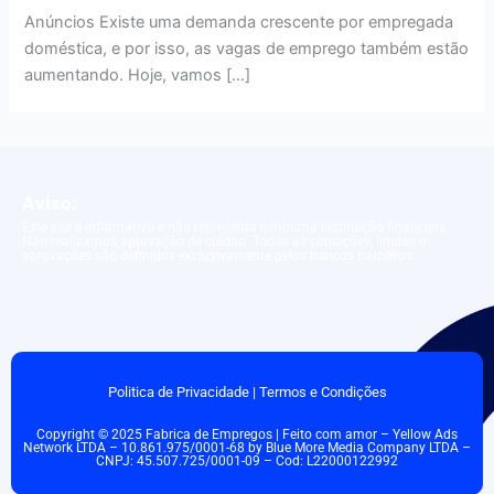
Anúncios Existe uma demanda crescente por empregada
doméstica, e por isso, as vagas de emprego também estão
aumentando. Hoje, vamos […]
Aviso:
Este site é informativo e não representa nenhuma instituição financeira.
Não realizamos aprovação de crédito. Todas as condições, limites e
aprovações são definidos exclusivamente pelos bancos parceiros.
Politica de Privacidade
|
Termos e Condições
Copyright © 2025 Fabrica de Empregos | Feito com amor – Yellow Ads
Network LTDA – 10.861.975/0001-68 by Blue More Media Company LTDA –
CNPJ: 45.507.725/0001-09 – Cod: L22000122992