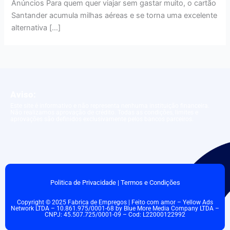
Anúncios Para quem quer viajar sem gastar muito, o cartão
Santander acumula milhas aéreas e se torna uma excelente
alternativa […]
Aviso:
Este site é informativo e não representa nenhuma instituição financeira.
Não realizamos aprovação de crédito. Todas as condições, limites e
aprovações são definidos exclusivamente pelos bancos parceiros.
Politica de Privacidade
|
Termos e Condições
Copyright © 2025 Fabrica de Empregos | Feito com amor – Yellow Ads
Network LTDA – 10.861.975/0001-68 by Blue More Media Company LTDA –
CNPJ: 45.507.725/0001-09 – Cod: L22000122992