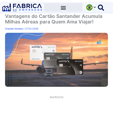
Ir
para
Vantagens do Cartão Santander Acumula
o
Milhas Aéreas para Quem Ama Viajar!
conteúdo
Graziele Almeida
/
27.03.2026
ANÚNCIOS