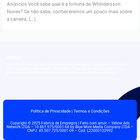
Anúncios Você sabe qual é a fortuna de Whindersson
Nunes? Se não sabe, conheceremos um pouco mais sobre
a carreira, […]
Aviso:
Este site é informativo e não representa nenhuma instituição financeira.
Não realizamos aprovação de crédito. Todas as condições, limites e
aprovações são definidos exclusivamente pelos bancos parceiros.
Politica de Privacidade
|
Termos e Condições
Copyright © 2025 Fabrica de Empregos | Feito com amor – Yellow Ads
Network LTDA – 10.861.975/0001-68 by Blue More Media Company LTDA –
CNPJ: 45.507.725/0001-09 – Cod: L22000122992