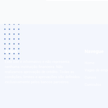
Aviso:
Navegue
Este site é informativo e não representa
Home
nenhuma instituição financeira. Não
Vagas de emp
realizamos aprovação de crédito. Todas as
condições, limites e aprovações são definidos
Cursos
exclusivamente pelos bancos parceiros.
Currículos