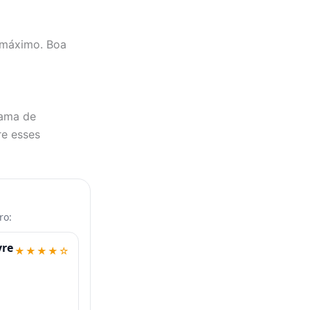
 máximo. Boa
gama de
re esses
ro:
vre
★★★★☆