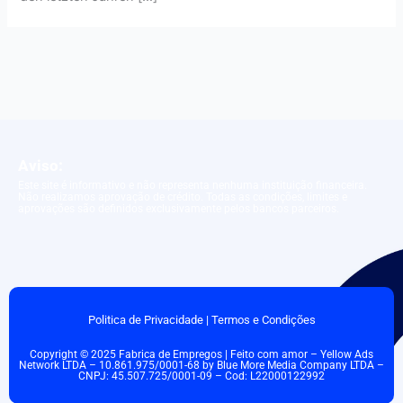
Aviso:
Este site é informativo e não representa nenhuma instituição financeira.
Não realizamos aprovação de crédito. Todas as condições, limites e
aprovações são definidos exclusivamente pelos bancos parceiros.
Politica de Privacidade
|
Termos e Condições
Copyright © 2025 Fabrica de Empregos | Feito com amor – Yellow Ads
Network LTDA – 10.861.975/0001-68 by Blue More Media Company LTDA –
CNPJ: 45.507.725/0001-09 – Cod: L22000122992