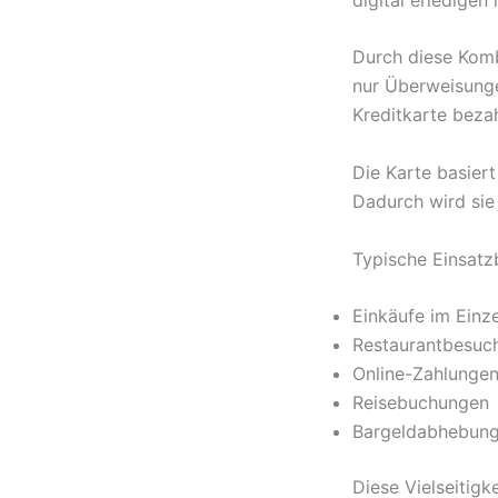
Durch diese Komb
nur Überweisunge
Kreditkarte beza
Die Karte basier
Dadurch wird sie 
Typische Einsatz
Einkäufe im Einz
Restaurantbesuc
Online-Zahlunge
Reisebuchungen
Bargeldabhebun
Diese Vielseitigk