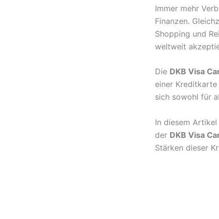
Immer mehr Verbra
Finanzen. Gleichz
Shopping und Rei
weltweit akzepti
Die
DKB Visa Ca
einer Kreditkart
sich sowohl für a
In diesem Artike
der
DKB Visa Ca
Stärken dieser K