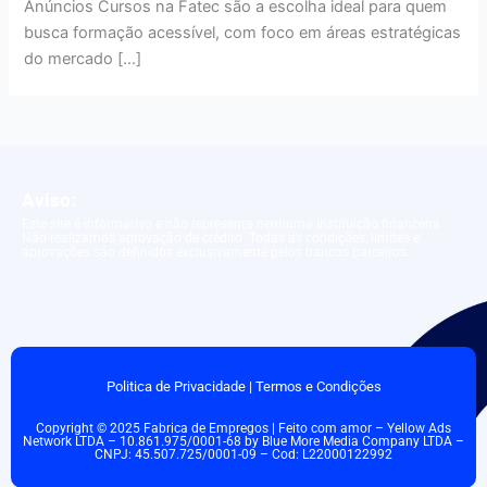
Anúncios Cursos na Fatec são a escolha ideal para quem
busca formação acessível, com foco em áreas estratégicas
do mercado […]
Aviso:
Este site é informativo e não representa nenhuma instituição financeira.
Não realizamos aprovação de crédito. Todas as condições, limites e
aprovações são definidos exclusivamente pelos bancos parceiros.
Politica de Privacidade
|
Termos e Condições
Copyright © 2025 Fabrica de Empregos | Feito com amor – Yellow Ads
Network LTDA – 10.861.975/0001-68 by Blue More Media Company LTDA –
CNPJ: 45.507.725/0001-09 – Cod: L22000122992