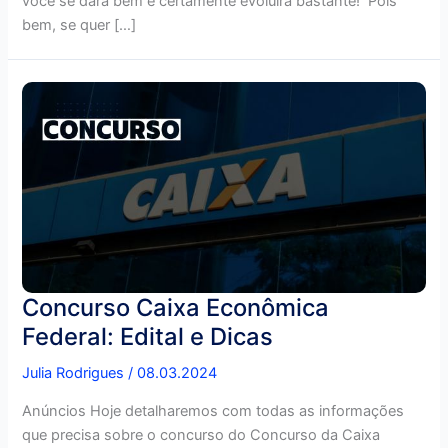
você se dará bem e certamente evoluirá bastante! Pois
bem, se quer […]
Concurso Caixa Econômica
Federal: Edital e Dicas
Julia Rodrigues
/
08.03.2024
Anúncios Hoje detalharemos com todas as informações
que precisa sobre o concurso do Concurso da Caixa