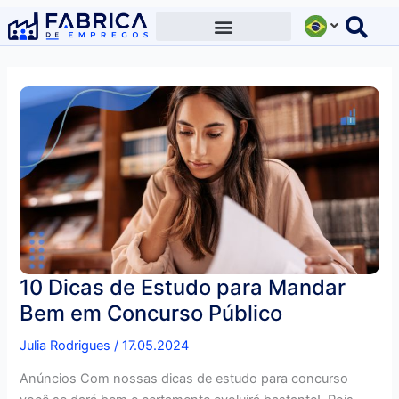
Ir
para
o
conteúdo
10 Dicas de Estudo para Mandar
Bem em Concurso Público
Julia Rodrigues
/
17.05.2024
Anúncios Com nossas dicas de estudo para concurso