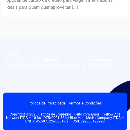
opções de cartão de crédito para viagem internacional,
ideais para quem quer aproveitar […]
Aviso:
Este site é informativo e não representa nenhuma instituição financeira.
Não realizamos aprovação de crédito. Todas as condições, limites e
aprovações são definidos exclusivamente pelos bancos parceiros.
Politica de Privacidade
|
Termos e Condições
Copyright © 2025 Fabrica de Empregos | Feito com amor – Yellow Ads
Network LTDA – 10.861.975/0001-68 by Blue More Media Company LTDA –
CNPJ: 45.507.725/0001-09 – Cod: L22000122992