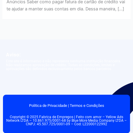
Anúncios Saber como pagar fatura de cartão de crédito vai
te ajudar a manter suas contas em dia. Dessa maneira, […]
Aviso:
Este site é informativo e não representa nenhuma instituição financeira.
Não realizamos aprovação de crédito. Todas as condições, limites e
aprovações são definidos exclusivamente pelos bancos parceiros.
Politica de Privacidade
|
Termos e Condições
Copyright © 2025 Fabrica de Empregos | Feito com amor – Yellow Ads
Network LTDA – 10.861.975/0001-68 by Blue More Media Company LTDA –
CNPJ: 45.507.725/0001-09 – Cod: L22000122992