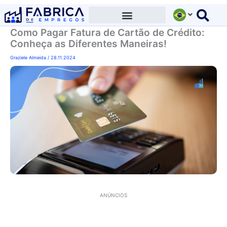
Ir
para
Como Pagar Fatura de Cartão de Crédito:
o
Conheça as Diferentes Maneiras!
conteúdo
Graziele Almeida
/
28.11.2024
ANÚNCIOS