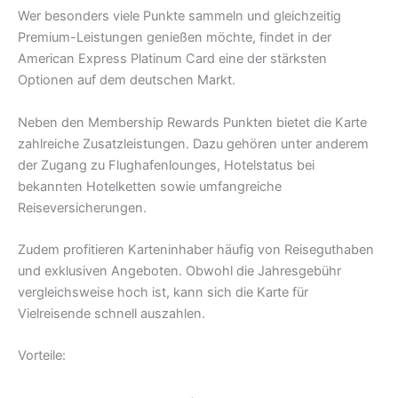
Wer besonders viele Punkte sammeln und gleichzeitig
Premium-Leistungen genießen möchte, findet in der
American Express Platinum Card eine der stärksten
Optionen auf dem deutschen Markt.
Neben den Membership Rewards Punkten bietet die Karte
zahlreiche Zusatzleistungen. Dazu gehören unter anderem
der Zugang zu Flughafenlounges, Hotelstatus bei
bekannten Hotelketten sowie umfangreiche
Reiseversicherungen.
Zudem profitieren Karteninhaber häufig von Reiseguthaben
und exklusiven Angeboten. Obwohl die Jahresgebühr
vergleichsweise hoch ist, kann sich die Karte für
Vielreisende schnell auszahlen.
Vorteile: