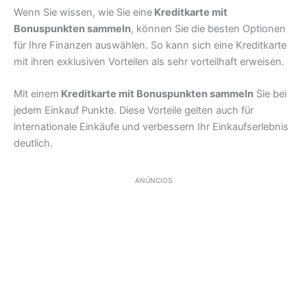
Wenn Sie wissen, wie Sie eine
Kreditkarte mit
Bonuspunkten sammeln
, können Sie die besten Optionen
für Ihre Finanzen auswählen. So kann sich eine Kreditkarte
mit ihren exklusiven Vorteilen als sehr vorteilhaft erweisen.
Mit einem
Kreditkarte mit Bonuspunkten sammeln
Sie bei
jedem Einkauf Punkte. Diese Vorteile gelten auch für
internationale Einkäufe und verbessern Ihr Einkaufserlebnis
deutlich.
ANÚNCIOS