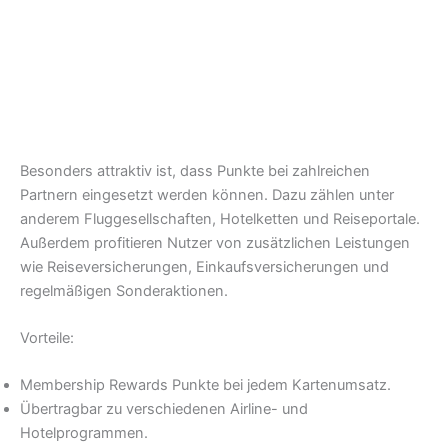
Besonders attraktiv ist, dass Punkte bei zahlreichen
Partnern eingesetzt werden können. Dazu zählen unter
anderem Fluggesellschaften, Hotelketten und Reiseportale.
Außerdem profitieren Nutzer von zusätzlichen Leistungen
wie Reiseversicherungen, Einkaufsversicherungen und
regelmäßigen Sonderaktionen.
Vorteile:
Membership Rewards Punkte bei jedem Kartenumsatz.
Übertragbar zu verschiedenen Airline- und
Hotelprogrammen.