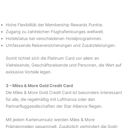
Hohe Flexibilität der Membership Rewards Punkte.
Zugang zu zahlreichen Flughafenlounges weltweit.
Hotelstatus bei verschiedenen Hotelprogrammen.
Umfassende Reiseversicherungen und Zusatzleistungen.
Somit richtet sich die Platinum Card vor allem an
Vielreisende, Geschäftsreisende und Personen, die Wert auf
exklusive Vorteile legen.
3 – Miles & More Gold Credit Card
Die Miles & More Gold Credit Card ist besonders interessant
für alle, die regelmäßig mit Lufthansa oder den
Partnerfluggesellschaften der Star Alliance fliegen.
Mit jedem Kartenumsatz werden Miles & More
Prämienmeilen gesammelt. Zusätzlich verhindert die Gold-