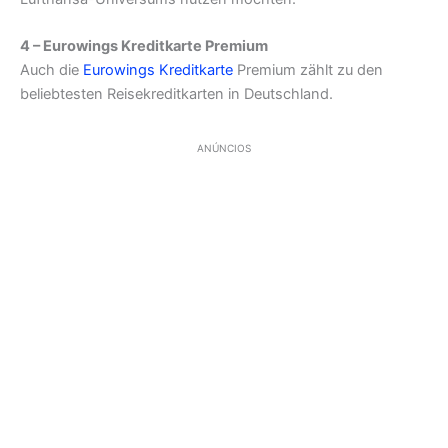
4 – Eurowings Kreditkarte Premium
Auch die
Eurowings Kreditkarte
Premium zählt zu den
beliebtesten Reisekreditkarten in Deutschland.
ANÚNCIOS