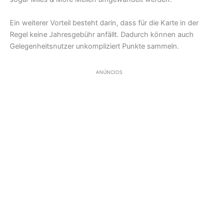
Ein weiterer Vorteil besteht darin, dass für die Karte in der
Regel keine Jahresgebühr anfällt. Dadurch können auch
Gelegenheitsnutzer unkompliziert Punkte sammeln.
ANÚNCIOS