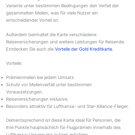
Variante unter bestimmten Bedingungen den Verfall der
gesammelten Meilen, was für viele Nutzer ein
entscheidender Vorteil ist.
Außerdem beinhaltet die Karte verschiedene
Reiseversicherungen und weitere Leistungen für Reisende.
Entdecken Sie auch die
Vorteile der Gold Kreditkarte
.
Vorteile:
Prämienmeilen bei jedem Umsatz.
Schutz vor Meilenverfall unter bestimmten
Voraussetzungen.
Reiseversicherungen inklusive.
Besonders attraktiv für Lufthansa- und Star-Alliance-Flieger.
Dementsprechend ist diese Karte ideal für Personen, die
ihre Punkte hauptsächlich für Flugprämien innerhalb des
Lufthansa-Universums nutzen möchten.