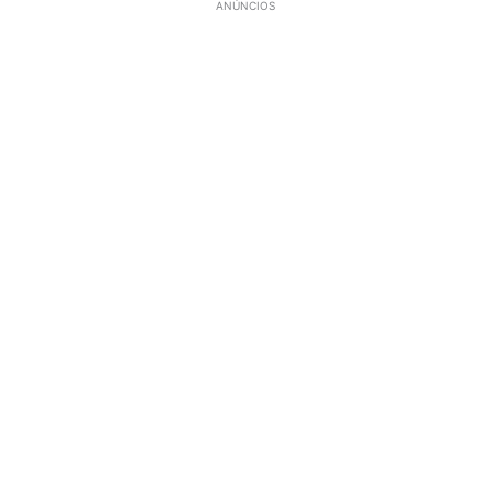
ANÚNCIOS