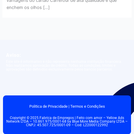
vantagens do cartão Carrefour de alta qualidade e que
enchem os olhos […]
Aviso:
Este site é informativo e não representa nenhuma instituição financeira.
Não realizamos aprovação de crédito. Todas as condições, limites e
aprovações são definidos exclusivamente pelos bancos parceiros.
Politica de Privacidade
|
Termos e Condições
Copyright © 2025 Fabrica de Empregos | Feito com amor – Yellow Ads
Network LTDA – 10.861.975/0001-68 by Blue More Media Company LTDA –
CNPJ: 45.507.725/0001-09 – Cod: L22000122992