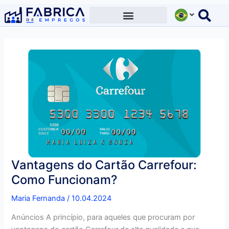
Ir
para
o
conteúdo
Vantagens do Cartão Carrefour:
Como Funcionam?
Maria Fernanda
/
10.04.2024
Anúncios A princípio, para aqueles que procuram por