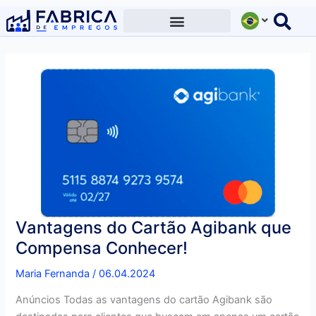
Ir
para
o
conteúdo
Vantagens do Cartão Agibank que
Compensa Conhecer!
Maria Fernanda
/
06.04.2024
Anúncios Todas as vantagens do cartão Agibank são