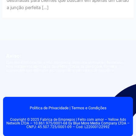
destinadas para clientes que buscam em apenas um cartão
a junção perfeita […]
Aviso:
Este site é informativo e não representa nenhuma instituição financeira.
Não realizamos aprovação de crédito. Todas as condições, limites e
aprovações são definidos exclusivamente pelos bancos parceiros.
Politica de Privacidade
|
Termos e Condições
Copyright © 2025 Fabrica de Empregos | Feito com amor – Yellow Ads
Network LTDA – 10.861.975/0001-68 by Blue More Media Company LTDA –
CNPJ: 45.507.725/0001-09 – Cod: L22000122992