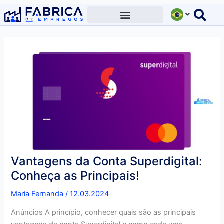
Ir
para
o
conteúdo
Vantagens da Conta Superdigital:
Conheça as Principais!
Maria Fernanda
/
12.03.2024
Anúncios A princípio, conhecer quais são as principais