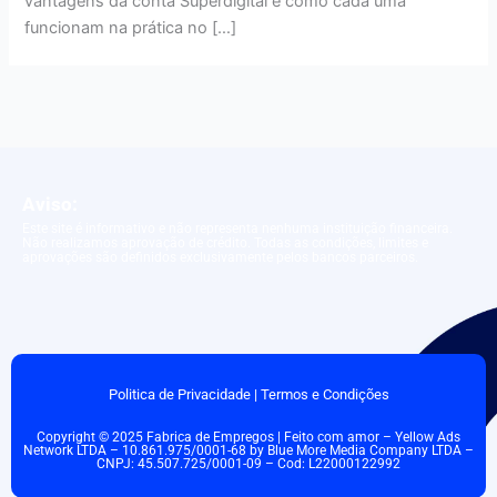
vantagens da conta Superdigital e como cada uma
funcionam na prática no […]
Aviso:
Este site é informativo e não representa nenhuma instituição financeira.
Não realizamos aprovação de crédito. Todas as condições, limites e
aprovações são definidos exclusivamente pelos bancos parceiros.
Politica de Privacidade
|
Termos e Condições
Copyright © 2025 Fabrica de Empregos | Feito com amor – Yellow Ads
Network LTDA – 10.861.975/0001-68 by Blue More Media Company LTDA –
CNPJ: 45.507.725/0001-09 – Cod: L22000122992