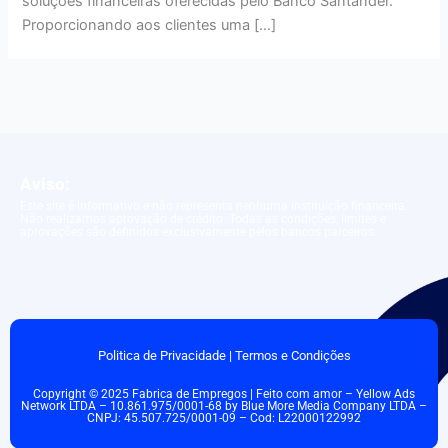
soluções financeiras oferecidas pelo Banco Santander.
Proporcionando aos clientes uma […]
Aviso:
Este site é informativo e não representa nenhuma instituição financeira.
Não realizamos aprovação de crédito. Todas as condições, limites e
aprovações são definidos exclusivamente pelos bancos parceiros.
Politica de Privacidade
|
Termos e Condições
Copyright © 2025 Fabrica de Empregos | Feito com amor – Yellow Ads
Network LTDA – 10.861.975/0001-68 by Blue More Media Company LTDA –
CNPJ: 45.507.725/0001-09 – Cod: L22000122992