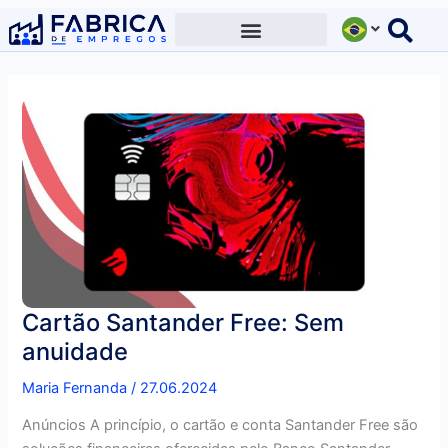
Ir
para
o
conteúdo
Cartão Santander Free: Sem
anuidade
Maria Fernanda
/
27.06.2024
Anúncios A princípio, o cartão e conta Santander Free são