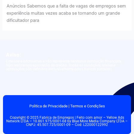
Anúncios Sabemos que a falta de vagas de empregos sem
experiência muitas vezes acaba se tornando um grande
dificultador para
Aviso:
Este site é informativo e não representa nenhuma instituição financeira.
Não realizamos aprovação de crédito. Todas as condições, limites e
aprovações são definidos exclusivamente pelos bancos parceiros.
Politica de Privacidade
|
Termos e Condições
Copyright © 2025 Fabrica de Empregos | Feito com amor – Yellow Ads
Network LTDA – 10.861.975/0001-68 by Blue More Media Company LTDA –
CNPJ: 45.507.725/0001-09 – Cod: L22000122992