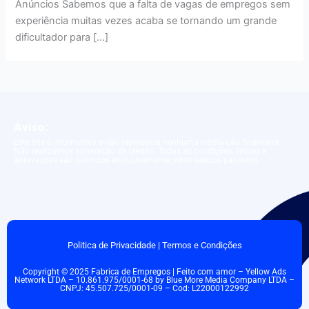
Anúncios Sabemos que a falta de vagas de empregos sem
experiência muitas vezes acaba se tornando um grande
dificultador para […]
Aviso:
Este site é informativo e não representa nenhuma instituição financeira.
Não realizamos aprovação de crédito. Todas as condições, limites e
aprovações são definidos exclusivamente pelos bancos parceiros.
Politica de Privacidade
|
Termos e Condições
Copyright © 2025 Fabrica de Empregos | Feito com amor – Yellow Ads
Network LTDA – 10.861.975/0001-68 by Blue More Media Company LTDA –
CNPJ: 45.507.725/0001-09 – Cod: L22000122992