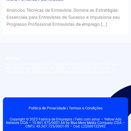
Anúncios Técnicas de Entrevista: Domine as Estratégias
Essenciais para Entrevistas de Sucesso e Impulsione seu
Progresso Profissional Entrevistas de emprego […]
Aviso:
Este site é informativo e não representa nenhuma instituição financeira.
Não realizamos aprovação de crédito. Todas as condições, limites e
aprovações são definidos exclusivamente pelos bancos parceiros.
Politica de Privacidade
|
Termos e Condições
Copyright © 2025 Fabrica de Empregos | Feito com amor – Yellow Ads
Network LTDA – 10.861.975/0001-68 by Blue More Media Company LTDA –
CNPJ: 45.507.725/0001-09 – Cod: L22000122992