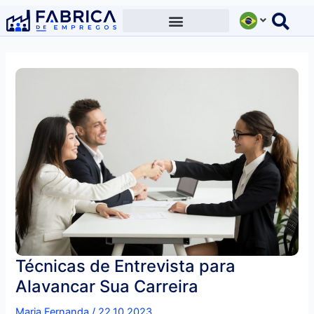
Ir
para
o
conteúdo
Técnicas de Entrevista para
Alavancar Sua Carreira
Maria Fernanda
/
22.10.2023