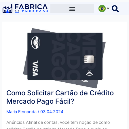
Ir
para
o
conteúdo
Como Solicitar Cartão de Crédito
Mercado Pago Fácil?
Maria Fernanda
/
03.04.2024
Anúncios Afinal de contas, você tem noção de como