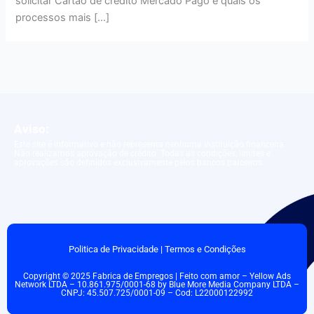
solicitar Cartão de crédito Mercado Pago e quais os
processos mais […]
Aviso:
Este site é informativo e não representa nenhuma instituição financeira.
Não realizamos aprovação de crédito. Todas as condições, limites e
aprovações são definidos exclusivamente pelos bancos parceiros.
Politica de Privacidade
|
Termos e Condições
Copyright © 2025 Fabrica de Empregos | Feito com amor – Yellow Ads
Network LTDA – 10.861.975/0001-68 by Blue More Media Company LTDA –
CNPJ: 45.507.725/0001-09 – Cod: L22000122992