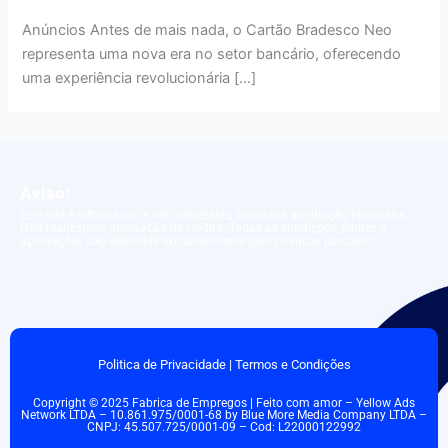
Anúncios Antes de mais nada, o Cartão Bradesco Neo
representa uma nova era no setor bancário, oferecendo
uma experiência revolucionária […]
Aviso:
Este site é informativo e não representa nenhuma instituição financeira.
Não realizamos aprovação de crédito. Todas as condições, limites e
aprovações são definidos exclusivamente pelos bancos parceiros.
Politica de Privacidade
|
Termos e Condições
Copyright © 2025 Fabrica de Empregos | Feito com amor – Yellow Ads
Network LTDA – 10.861.975/0001-68 by Blue More Media Company LTDA –
CNPJ: 45.507.725/0001-09 – Cod: L22000122992