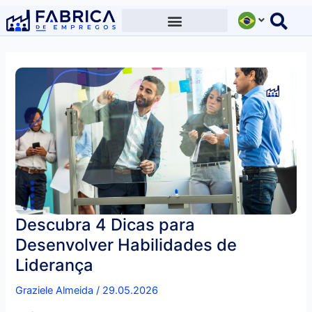
Ir
para
o
conteúdo
Descubra 4 Dicas para
Desenvolver Habilidades de
Liderança
Graziele Almeida
/
29.05.2026