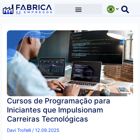
Ir
para
o
conteúdo
Cursos de Programação para
Iniciantes que Impulsionam
Carreiras Tecnológicas
Davi Trofelli
/
12.09.2025