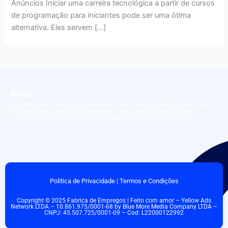
Anúncios Iniciar uma carreira tecnológica a partir de cursos
de programação para iniciantes pode ser uma ótima
alternativa. Eles servem […]
Aviso:
Este site é informativo e não representa nenhuma instituição financeira.
Não realizamos aprovação de crédito. Todas as condições, limites e
aprovações são definidos exclusivamente pelos bancos parceiros.
Politica de Privacidade
|
Termos e Condições
Copyright © 2025 Fabrica de Empregos | Feito com amor – Yellow Ads
Network LTDA – 10.861.975/0001-68 by Blue More Media Company LTDA –
CNPJ: 45.507.725/0001-09 – Cod: L22000122992