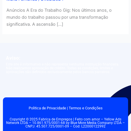
Anúncios A Era do Trabalho Gig: Nos últimos anos, o
mundo do trabalho passou por uma transformação
significativa. A ascensão […]
Aviso:
Este site é informativo e não representa nenhuma instituição financeira.
Não realizamos aprovação de crédito. Todas as condições, limites e
aprovações são definidos exclusivamente pelos bancos parceiros.
Politica de Privacidade
|
Termos e Condições
Copyright © 2025 Fabrica de Empregos | Feito com amor – Yellow Ads
Network LTDA – 10.861.975/0001-68 by Blue More Media Company LTDA –
CNPJ: 45.507.725/0001-09 – Cod: L22000122992