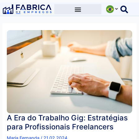
Ir
para
o
conteúdo
A Era do Trabalho Gig: Estratégias
para Profissionais Freelancers
Maria Fernanda
/
21.02.2024