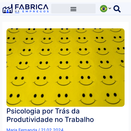
Ir
para
o
conteúdo
Psicologia por Trás da
Produtividade no Trabalho
Maria Fernanda
/
21.02.2024