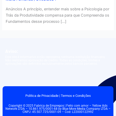
Anúncios A princípio, entender mais sobre a Psicologia por
Trás da Produtividade compensa para que Compreenda os
Fundamentos desse processo […]
Aviso:
Este site é informativo e não representa nenhuma instituição financeira.
Não realizamos aprovação de crédito. Todas as condições, limites e
aprovações são definidos exclusivamente pelos bancos parceiros.
Politica de Privacidade
|
Termos e Condições
Copyright © 2025 Fabrica de Empregos | Feito com amor – Yellow Ads
Network LTDA – 10.861.975/0001-68 by Blue More Media Company LTDA –
CNPJ: 45.507.725/0001-09 – Cod: L22000122992