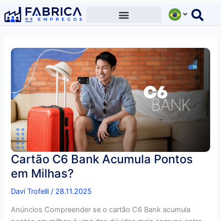
Ir
para
o
conteúdo
Cartão C6 Bank Acumula Pontos
em Milhas?
Davi Trofelli
/
28.11.2025
Anúncios Compreender se o cartão C6 Bank acumula