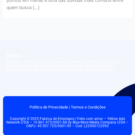
pontos em milhas é uma das dúvidas mais comuns entre
quem busca […]
Aviso:
Este site é informativo e não representa nenhuma instituição financeira.
Não realizamos aprovação de crédito. Todas as condições, limites e
aprovações são definidos exclusivamente pelos bancos parceiros.
Politica de Privacidade
|
Termos e Condições
Copyright © 2025 Fabrica de Empregos | Feito com amor – Yellow Ads
Network LTDA – 10.861.975/0001-68 by Blue More Media Company LTDA –
CNPJ: 45.507.725/0001-09 – Cod: L22000122992