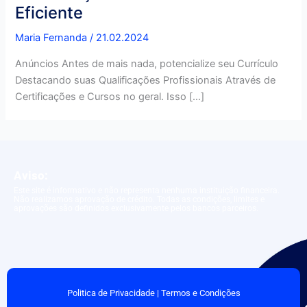
Eficiente
Maria Fernanda
/
21.02.2024
Anúncios Antes de mais nada, potencialize seu Currículo
Destacando suas Qualificações Profissionais Através de
Certificações e Cursos no geral. Isso […]
Aviso:
Este site é informativo e não representa nenhuma instituição financeira.
Não realizamos aprovação de crédito. Todas as condições, limites e
aprovações são definidos exclusivamente pelos bancos parceiros.
Politica de Privacidade
|
Termos e Condições