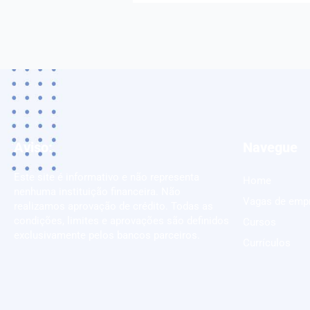
Aviso:
Navegue
Este site é informativo e não representa
Home
nenhuma instituição financeira. Não
Vagas de emp
realizamos aprovação de crédito. Todas as
condições, limites e aprovações são definidos
Cursos
exclusivamente pelos bancos parceiros.
Currículos