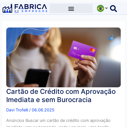
Ir
para
o
conteúdo
Cartão de Crédito com Aprovação
Imediata e sem Burocracia
Davi Trofelli
/
06.06.2025
Anúncios Buscar um cartão de crédito com aprovação