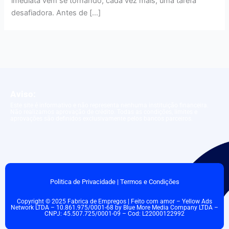
imediata vem se tornando, cada vez mais, uma tarefa
desafiadora. Antes de […]
Aviso:
Este site é informativo e não representa nenhuma instituição financeira.
Não realizamos aprovação de crédito. Todas as condições, limites e
aprovações são definidos exclusivamente pelos bancos parceiros.
Politica de Privacidade
|
Termos e Condições
Copyright © 2025 Fabrica de Empregos | Feito com amor – Yellow Ads
Network LTDA – 10.861.975/0001-68 by Blue More Media Company LTDA –
CNPJ: 45.507.725/0001-09 – Cod: L22000122992