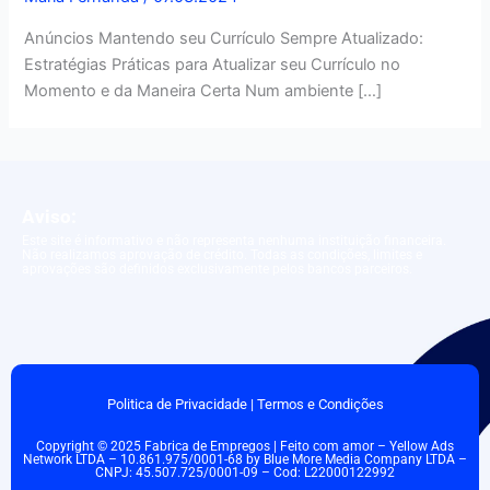
Anúncios Mantendo seu Currículo Sempre Atualizado:
Estratégias Práticas para Atualizar seu Currículo no
Momento e da Maneira Certa Num ambiente […]
Aviso:
Este site é informativo e não representa nenhuma instituição financeira.
Não realizamos aprovação de crédito. Todas as condições, limites e
aprovações são definidos exclusivamente pelos bancos parceiros.
Politica de Privacidade
|
Termos e Condições
Copyright © 2025 Fabrica de Empregos | Feito com amor – Yellow Ads
Network LTDA – 10.861.975/0001-68 by Blue More Media Company LTDA –
CNPJ: 45.507.725/0001-09 – Cod: L22000122992