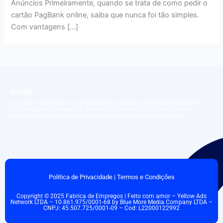
Anúncios Primeiramente, quando se trata de como pedir o
cartão PagBank online, saiba que nunca foi tão simples.
Com vantagens […]
Aviso:
Este site é informativo e não representa nenhuma instituição financeira.
Não realizamos aprovação de crédito. Todas as condições, limites e
aprovações são definidos exclusivamente pelos bancos parceiros.
Politica de Privacidade
|
Termos e Condições
Copyright © 2025 Fabrica de Empregos | Feito com amor – Yellow Ads
Network LTDA – 10.861.975/0001-68 by Blue More Media Company LTDA –
CNPJ: 45.507.725/0001-09 – Cod: L22000122992