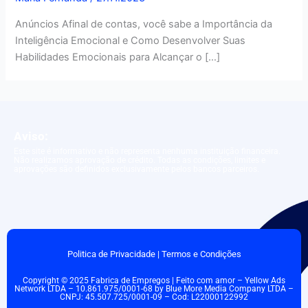
Anúncios Afinal de contas, você sabe a Importância da
Inteligência Emocional e Como Desenvolver Suas
Habilidades Emocionais para Alcançar o […]
Aviso:
Este site é informativo e não representa nenhuma instituição financeira.
Não realizamos aprovação de crédito. Todas as condições, limites e
aprovações são definidos exclusivamente pelos bancos parceiros.
Politica de Privacidade
|
Termos e Condições
Copyright © 2025 Fabrica de Empregos | Feito com amor – Yellow Ads
Network LTDA – 10.861.975/0001-68 by Blue More Media Company LTDA –
CNPJ: 45.507.725/0001-09 – Cod: L22000122992