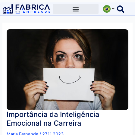
Ir
para
o
conteúdo
Importância da Inteligência
Emocional na Carreira
Maria Fernanda
/
27.11.2023