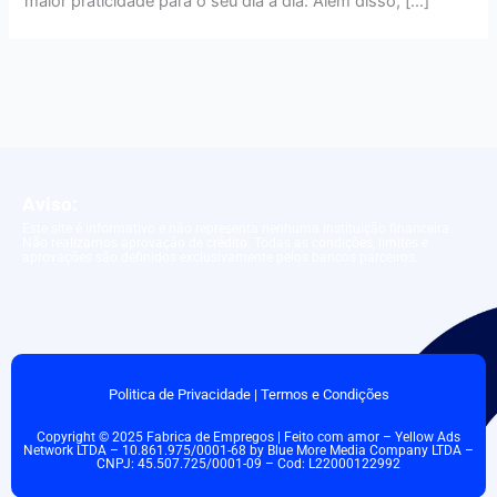
maior praticidade para o seu dia a dia. Além disso, […]
Aviso:
Este site é informativo e não representa nenhuma instituição financeira.
Não realizamos aprovação de crédito. Todas as condições, limites e
aprovações são definidos exclusivamente pelos bancos parceiros.
Politica de Privacidade
|
Termos e Condições
Copyright © 2025 Fabrica de Empregos | Feito com amor – Yellow Ads
Network LTDA – 10.861.975/0001-68 by Blue More Media Company LTDA –
CNPJ: 45.507.725/0001-09 – Cod: L22000122992