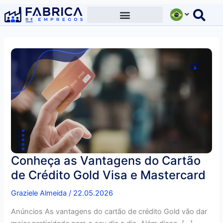
Ir
para
o
conteúdo
Conheça as Vantagens do Cartão
de Crédito Gold Visa e Mastercard
Graziele Almeida
/
22.05.2026
Anúncios As vantagens do cartão de crédito Gold vão dar