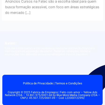
Anúncios Cursos na Fatec são a escolha ideal para quem
busca formação acessível, com foco em áreas estratégicas
do mercado […]
Aviso:
Este site é informativo e não representa nenhuma instituição financeira.
Não realizamos aprovação de crédito. Todas as condições, limites e
aprovações são definidos exclusivamente pelos bancos parceiros.
Politica de Privacidade
|
Termos e Condições
Copyright © 2025 Fabrica de Empregos | Feito com amor – Yellow Ads
Network LTDA – 10.861.975/0001-68 by Blue More Media Company LTDA –
CNPJ: 45.507.725/0001-09 – Cod: L22000122992