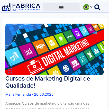
Ir
para
o
conteúdo
Cursos de Marketing Digital de
Qualidade!
Maria Fernanda
/
20.06.2025
Anúncios Cursos de marketing digital são uma das