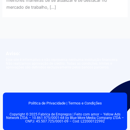
melhores maneiras de se atualizar e se destacar no
mercado de trabalho, […]
Aviso:
Este site é informativo e não representa nenhuma instituição financeira.
Não realizamos aprovação de crédito. Todas as condições, limites e
aprovações são definidos exclusivamente pelos bancos parceiros.
Politica de Privacidade
|
Termos e Condições
Copyright © 2025 Fabrica de Empregos | Feito com amor – Yellow Ads
Network LTDA – 10.861.975/0001-68 by Blue More Media Company LTDA –
CNPJ: 45.507.725/0001-09 – Cod: L22000122992