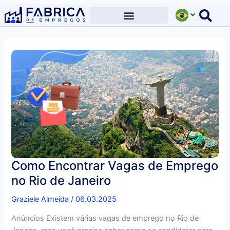
Ir
para
o
conteúdo
Como Encontrar Vagas de Emprego
no Rio de Janeiro
Graziele Almeida
/
06.03.2025
Anúncios Existem várias vagas de emprego no Rio de