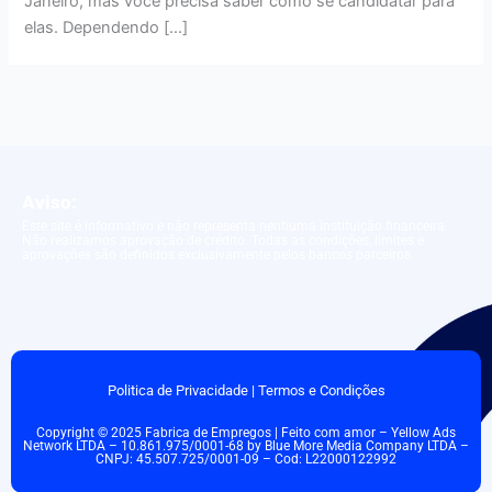
Janeiro, mas você precisa saber como se candidatar para
elas. Dependendo […]
Aviso:
Este site é informativo e não representa nenhuma instituição financeira.
Não realizamos aprovação de crédito. Todas as condições, limites e
aprovações são definidos exclusivamente pelos bancos parceiros.
Politica de Privacidade
|
Termos e Condições
Copyright © 2025 Fabrica de Empregos | Feito com amor – Yellow Ads
Network LTDA – 10.861.975/0001-68 by Blue More Media Company LTDA –
CNPJ: 45.507.725/0001-09 – Cod: L22000122992