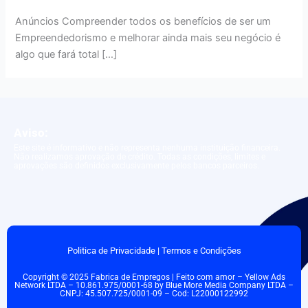
Anúncios Compreender todos os benefícios de ser um
Empreendedorismo e melhorar ainda mais seu negócio é
algo que fará total […]
Aviso:
Este site é informativo e não representa nenhuma instituição financeira.
Não realizamos aprovação de crédito. Todas as condições, limites e
aprovações são definidos exclusivamente pelos bancos parceiros.
Politica de Privacidade
|
Termos e Condições
Copyright © 2025 Fabrica de Empregos | Feito com amor – Yellow Ads
Network LTDA – 10.861.975/0001-68 by Blue More Media Company LTDA –
CNPJ: 45.507.725/0001-09 – Cod: L22000122992