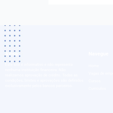
Aviso:
Navegue
Este site é informativo e não representa
Home
nenhuma instituição financeira. Não
Vagas de emp
realizamos aprovação de crédito. Todas as
condições, limites e aprovações são definidos
Cursos
exclusivamente pelos bancos parceiros.
Currículos