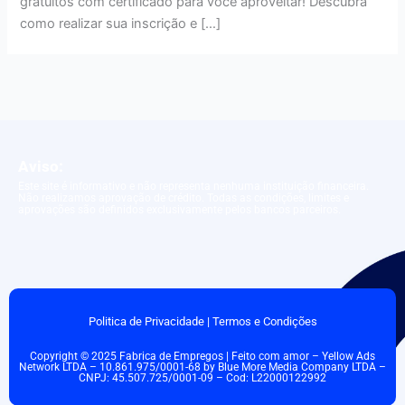
gratuitos com certificado para você aproveitar! Descubra
como realizar sua inscrição e […]
Aviso:
Este site é informativo e não representa nenhuma instituição financeira.
Não realizamos aprovação de crédito. Todas as condições, limites e
aprovações são definidos exclusivamente pelos bancos parceiros.
Politica de Privacidade
|
Termos e Condições
Copyright © 2025 Fabrica de Empregos | Feito com amor – Yellow Ads
Network LTDA – 10.861.975/0001-68 by Blue More Media Company LTDA –
CNPJ: 45.507.725/0001-09 – Cod: L22000122992