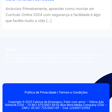
Anúncios Primeiramente, aprender como montar um
Currículo Online 2024 com segurança e facilidade é algo
que facilita muito a vida […]
Aviso:
Este site é informativo e não representa nenhuma instituição financeira.
Não realizamos aprovação de crédito. Todas as condições, limites e
aprovações são definidos exclusivamente pelos bancos parceiros.
Politica de Privacidade
|
Termos e Condições
Copyright © 2025 Fabrica de Empregos | Feito com amor – Yellow Ads
Network LTDA – 10.861.975/0001-68 by Blue More Media Company LTDA –
CNPJ: 45.507.725/0001-09 – Cod: L22000122992