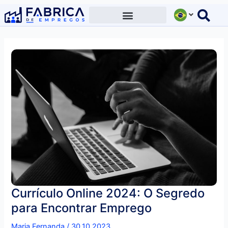
Ir
para
o
conteúdo
Currículo Online 2024: O Segredo
para Encontrar Emprego
Maria Fernanda
/
30.10.2023