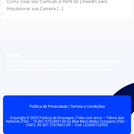
Como Usar seu Currículo e Perfil do LinkedIn para
Impulsionar sua Carreira […]
Aviso:
Este site é informativo e não representa nenhuma instituição financeira.
Não realizamos aprovação de crédito. Todas as condições, limites e
aprovações são definidos exclusivamente pelos bancos parceiros.
Politica de Privacidade
|
Termos e Condições
Copyright © 2025 Fabrica de Empregos | Feito com amor – Yellow Ads
Network LTDA – 10.861.975/0001-68 by Blue More Media Company LTDA –
CNPJ: 45.507.725/0001-09 – Cod: L22000122992