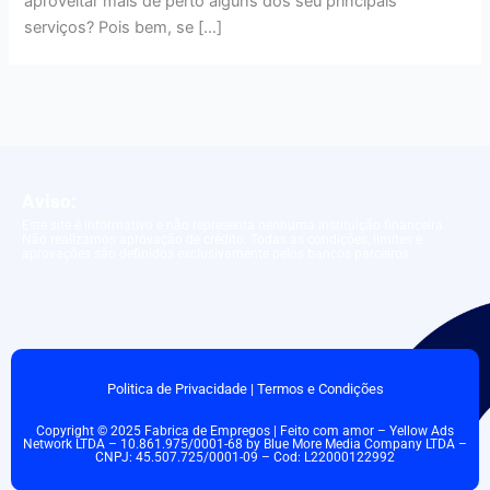
aproveitar mais de perto alguns dos seu principais
serviços? Pois bem, se […]
Aviso:
Este site é informativo e não representa nenhuma instituição financeira.
Não realizamos aprovação de crédito. Todas as condições, limites e
aprovações são definidos exclusivamente pelos bancos parceiros.
Politica de Privacidade
|
Termos e Condições
Copyright © 2025 Fabrica de Empregos | Feito com amor – Yellow Ads
Network LTDA – 10.861.975/0001-68 by Blue More Media Company LTDA –
CNPJ: 45.507.725/0001-09 – Cod: L22000122992