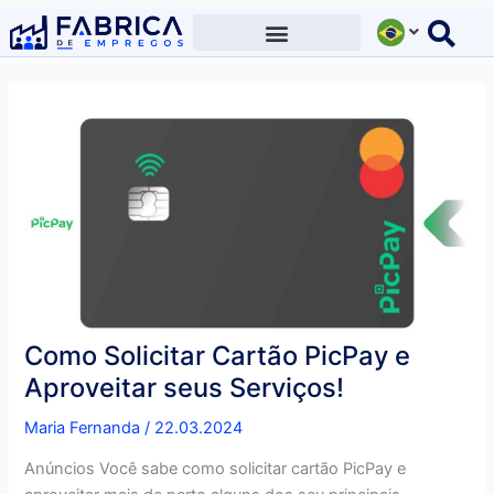
Ir
para
o
conteúdo
Como Solicitar Cartão PicPay e
Aproveitar seus Serviços!
Maria Fernanda
/
22.03.2024
Anúncios Você sabe como solicitar cartão PicPay e