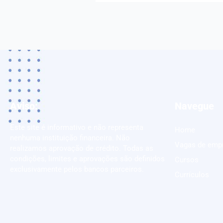
Aviso:
Navegue
Este site é informativo e não representa
Home
nenhuma instituição financeira. Não
Vagas de emp
realizamos aprovação de crédito. Todas as
condições, limites e aprovações são definidos
Cursos
exclusivamente pelos bancos parceiros.
Currículos