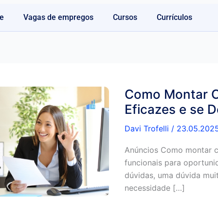
e
Vagas de empregos
Cursos
Currículos
Como Montar C
Eficazes e se 
Davi Trofelli
/
23.05.202
Anúncios Como montar cu
funcionais para oportun
dúvidas, uma dúvida mu
necessidade […]