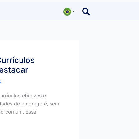
urrículos
Destacar
5
rrículos eficazes e
idades de emprego é, sem
ito comum. Essa