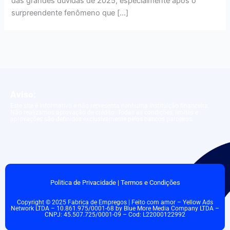
das grandes dúvidas de 2025, especialmente após o
surpreendente fenômeno que […]
Aviso:
Este site é informativo e não representa nenhuma instituição financeira.
Não realizamos aprovação de crédito. Todas as condições, limites e
aprovações são definidos exclusivamente pelos bancos parceiros.
Politica de Privacidade
|
Termos e Condições
Copyright © 2025 Fabrica de Empregos | Feito com amor – Yellow Ads
Network LTDA – 10.861.975/0001-68 by Blue More Media Company LTDA –
CNPJ: 45.507.725/0001-09 – Cod: L22000122992